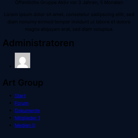
Öffentliche Gruppe
Aktiv vor 3 Jahren, 5 Monaten
Lorem ipsum dolor sit amet, consetetur sadipscing elitr, sed
diam nonumy eirmod tempor invidunt ut labore et dolore
magna aliquyam erat, sed diam voluptua.
Administratoren
Art Group
Start
Forum
Dokumente
Mitglieder
1
Medien
0