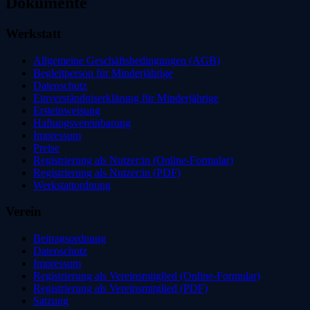
Dokumente
Werkstatt
Allgemeine Geschäftsbedingungen (AGB)
Begleitperson für Minderjährige
Datenschutz
Einverständniserklärung für Minderjährige
Ersteinweisung
Haftungsvereinbarung
Impressum
Preise
Registrierung als Nutzer:in (Online-Formular)
Registrierung als Nutzer:in (PDF)
Werkstattordnung
Verein
Beitragsordnung
Datenschutz
Impressum
Registrierung als Vereinsmitglied (Online-Formular)
Registrierung als Vereinsmitglied (PDF)
Satzung