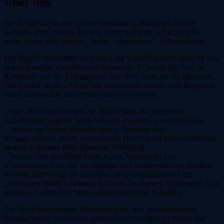
Über uns
Die SchaffBar ist eine Offene Werkstatt in Böblingen für die
Bereiche Holz, Metall, Elektro, Textil und Fahrrad (kurz: alles,
außer Auto). Hier heißt es: Teilen – Reparieren – Selbermachen.
Der Begriff “
Schaffen
” im Namen der SchaffBar steht dabei für das
aktive Handeln, Gestalten und Umsetzen. Er betont das Tun, die
Kreativität und das Engagement. Die “Bar” steht für die Idee eines
Treffpunkts, an dem Menschen zusammenkommen, sich begegnen,
Ideen austauschen und gemeinsam aktiv werden.
Gegen ein Entgelt besteht die Möglichkeit, an geeigneten
Arbeitsplätzen eigene handwerkliche Projekte zu verwirklichen.
– Werkzeug: Neben Winkelschleifer, Stichsäge oder
Schlagschrauber stehen verschiedene Hand- und Elektrowerkzeuge,
aber auch größere Maschinen zur Verfügung.
– Wissen: Die SchaffBar bietet Kurse, Workshops und
Veranstaltungen an, die nachhaltiges und handwerkliches Handeln
fördern. Dabei folgt die SchaffBar dem Grundgedanken der
„Helfenden Hand“: Niemand wird mit der eigenen Projektidee allein
gelassen. Getreu dem Motto: gemeinsam ist es SchaffBar!
Die SchaffBar befähigt Menschen dazu, ihre handwerklichen
Fähigkeiten zu entwickeln, gemeinsam Lösungen zu finden und