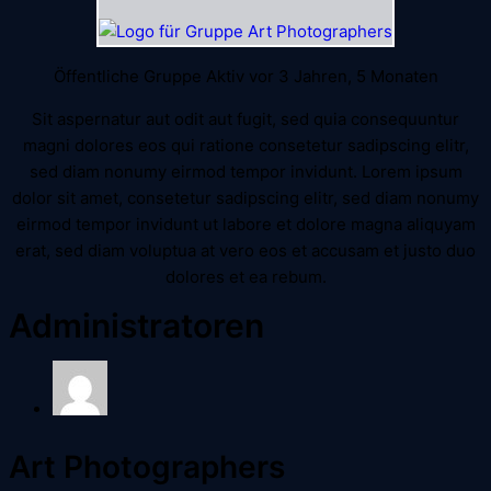
Öffentliche Gruppe
Aktiv vor 3 Jahren, 5 Monaten
Sit aspernatur aut odit aut fugit, sed quia consequuntur
magni dolores eos qui ratione consetetur sadipscing elitr,
sed diam nonumy eirmod tempor invidunt. Lorem ipsum
dolor sit amet, consetetur sadipscing elitr, sed diam nonumy
eirmod tempor invidunt ut labore et dolore magna aliquyam
erat, sed diam voluptua at vero eos et accusam et justo duo
dolores et ea rebum.
Administratoren
Art Photographers