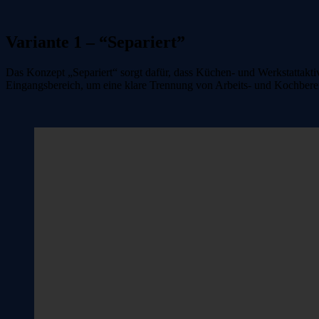
Variante 1 – “Separiert”
Das Konzept „Separiert“ sorgt dafür, dass Küchen- und Werkstattaktiv
Eingangsbereich, um eine klare Trennung von Arbeits- und Kochberei