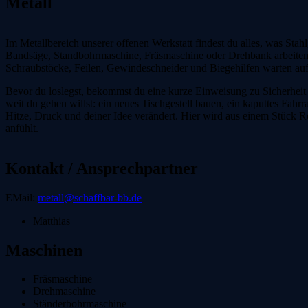
Metall
Im Metallbereich unserer offenen Werkstatt findest du alles, was Sta
Bandsäge, Standbohrmaschine, Fräsmaschine oder Drehbank arbeiten
Schraubstöcke, Feilen, Gewindeschneider und Biegehilfen warten auf
Bevor du loslegst, bekommst du eine kurze Einweisung zu Sicherheit
weit du gehen willst: ein neues Tischgestell bauen, ein kaputtes Fahrra
Hitze, Druck und deiner Idee verändert. Hier wird aus einem Stück R
anfühlt.
Kontakt / Ansprechpartner
EMail:
metall@schaffbar-bb.de
Matthias
Maschinen
Fräsmaschine
Drehmaschine
Ständerbohrmaschine