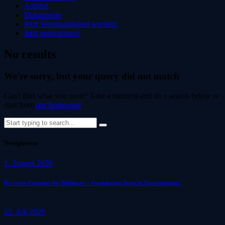
Anfahrt
Dokumente
Jetzt Vereinsmitglied werden!
Jetzt unterstützen!
No results
We're sorry, but your query did not match
Can't find what you need? Take a moment and do a search below or
start from
our homepage
.
Neuigkeiten
1. August 2026
Der erste Fairteiler für Böblingen – Foodsharing braucht Unterstützung!
25. Juli 2026