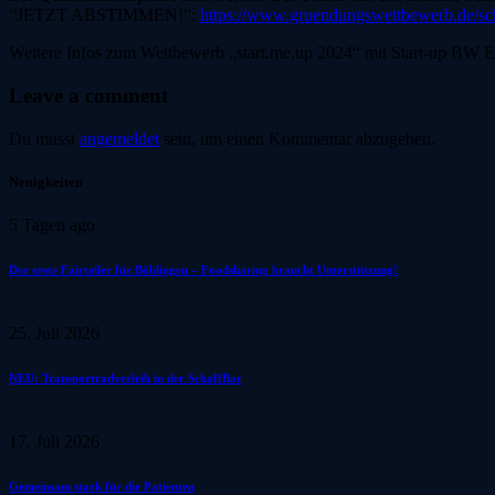
“JETZT ABSTIMMEN!”:
https://www.gruendungswettbewerb.de/sc
Weitere Infos zum Wettbewerb „start.me.up 2024“ mit Start-up BW E
Leave a comment
Du musst
angemeldet
sein, um einen Kommentar abzugeben.
Neuigkeiten
5 Tagen ago
Der erste Fairteiler für Böblingen – Foodsharing braucht Unterstützung!
25. Juli 2026
NEU: Transportradverleih in der SchaffBar
17. Juli 2026
Gemeinsam stark für die Patienten