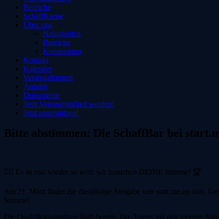
Bereiche
SchaffKreise
Über uns
Neuigkeiten
Bereiche
Kooperation
Kontakt
Kalender
Veranstaltungen
Anfahrt
Dokumente
Jetzt Vereinsmitglied werden!
Jetzt unterstützen!
Bitte abstimmen: Die SchaffBar bei start.
🙋‍♀️ Es ist mal wieder so weit: wir brauchen DEINE Stimme! 🏆
Am 21. März findet die diesjährige Ausgabe von start.me.up statt. 
Stimme!
Die Qualifikationsphase läuft bereits. Die Teams mit den meisten St