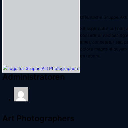
Öffentliche Gruppe
Akt
Sit aspernatur aut odit
consetetur sadipscing e
amet, consetetur sadips
dolore magna aliquyam e
ea rebum.
Administratoren
Art Photographers