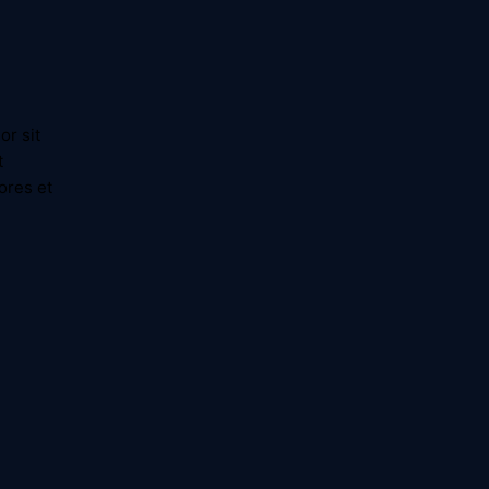
or sit
t
ores et