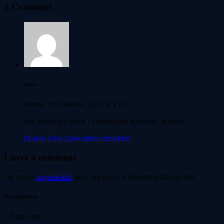
1 Comment
Mary
Posted
19. Oktober 2023
at
13:03
den kenne ich doch :-) immer am schaffen. lg mary
0
Likes
Zum Antworten anmelden
Leave a comment
Du musst
angemeldet
sein, um einen Kommentar abzugeben.
Neuigkeiten
5 Tagen ago