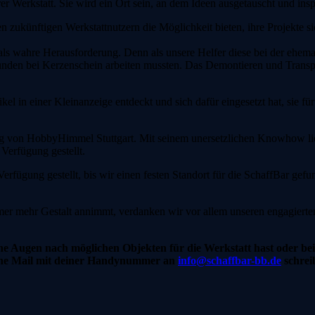
er Werkstatt. Sie wird ein Ort sein, an dem Ideen ausgetauscht und in
n zukünftigen Werkstattnutzern die Möglichkeit bieten, ihre Projekte 
 als wahre Herausforderung. Denn als unsere Helfer diese bei der ehema
n Stunden bei Kerzenschein arbeiten mussten. Das Demontieren und Tran
el in einer Kleinanzeige entdeckt und sich dafür eingesetzt hat, sie fü
 von HobbyHimmel Stuttgart. Mit seinem unersetzlichen Knowhow liefer
Verfügung gestellt.
rfügung gestellt, bis wir einen festen Standort für die SchaffBar gef
er mehr Gestalt annimmt, verdanken wir vor allem unseren engagierten
ne Augen nach möglichen Objekten für die Werkstatt hast oder b
 eine Mail mit deiner Handynummer an
info@schaffbar-bb.de
schrei