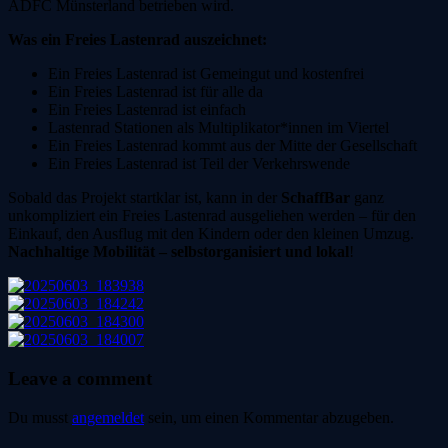
ADFC Münsterland betrieben wird.
Was ein Freies Lastenrad auszeichnet:
Ein Freies Lastenrad ist Gemeingut und kostenfrei
Ein Freies Lastenrad ist für alle da
Ein Freies Lastenrad ist einfach
Lastenrad Stationen als Multiplikator*innen im Viertel
Ein Freies Lastenrad kommt aus der Mitte der Gesellschaft
Ein Freies Lastenrad ist Teil der Verkehrswende
Sobald das Projekt startklar ist, kann in der
SchaffBar
ganz
unkompliziert ein Freies Lastenrad ausgeliehen werden – für den
Einkauf, den Ausflug mit den Kindern oder den kleinen Umzug.
Nachhaltige Mobilität – selbstorganisiert und lokal
!
Leave a comment
Du musst
angemeldet
sein, um einen Kommentar abzugeben.