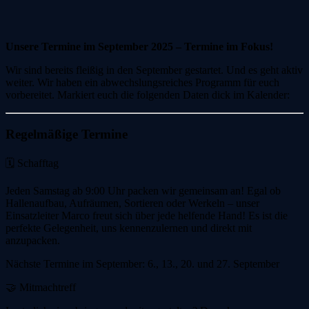
Unsere Termine im September 2025 – Termine im Fokus!
Wir sind bereits fleißig in den September gestartet. Und es geht aktiv
weiter. Wir haben ein abwechslungsreiches Programm für euch
vorbereitet. Markiert euch die folgenden Daten dick im Kalender:
Regelmäßige Termine
🗓️ Schafftag
Jeden Samstag ab 9:00 Uhr packen wir gemeinsam an! Egal ob
Hallenaufbau, Aufräumen, Sortieren oder Werkeln – unser
Einsatzleiter Marco freut sich über jede helfende Hand! Es ist die
perfekte Gelegenheit, uns kennenzulernen und direkt mit
anzupacken.
Nächste Termine im September: 6., 13., 20. und 27. September
🤝 Mitmachtreff