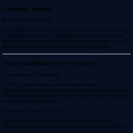
Zusätzliche Termine
🍎 Foodsharing Abholung
Nachhaltigkeit wird bei uns großgeschrieben! Nächste Foodsharing-
Abholung ist heute, am 5. September. Beachtet, dass die Termine
nicht abschließend sind. Haltet daher die Augen offen und schaut in
unseren sozialen Medien nach aktuellen Ankündigungen.
Termine außerhalb unserer Werkstatt
Messeauftritt und Vorbereitung
Am 20. September haben wir einen Stand bei den
Nachhaltigkeitstagen in den Mercaden. Eventuell kommt noch ein
Termin zur Vorbereitung dazu. Haltet die Augen offen! Meldet euch,
wenn ihr mit dabei sein wollt.
Vorbereitung unserer Eröffnung
Der Countdown läuft! Bald öffnen wir unsere Tore. Für die
Vorbereitung unserer Eröffnung können noch zusätzliche Termine
anfallen. Verfolgt uns daher auf unseren Social-Media-Kanälen, um