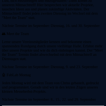
Lust, dich einzubringen und mitzugestalten? Dann komm zu
unserem Mitmachtreff! Hier besprechen wir aktuelle Projekte,
tauschen Ideen aus und planen zukünftige Aktivitäten. Der
Mitmachtreff findet jeden zweiten Dienstag im Wechsel mit dem
“Meet the Team” statt.
Nächste Termine im September: Dienstag, 16. und 30. September
👥 Meet the Team
Lerne unsere Vereinsmitglieder kennen und bekomme einen
spannenden Rundgang durch unsere vielfältige Halle. Erfahre mehr
über unsere Projekte und wie du dich einbringen kannst. Der “Meet
the Team” Termin findet abwechselnd mit dem Mitmachtreff an
Dienstagen statt.
Nächste Termine im September: Dienstag, 9. und 23. September
🤖 FabLab Montag
Jeden Montag wird mit dem Team von Chriss gebastelt, gedruckt
und programmiert. Gerade sind wir in den letzten Zügen unseres
kleinen Messeherbst-Projekts.
Nächste Termine im September: 8., 15., 22. und 29. September